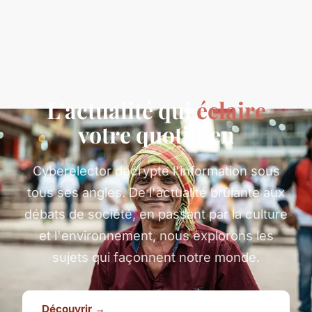
L'actualité qui
éclaire
votre quotidien
Cyberelector décrypte l'information sous
tous ses angles. De l'actualité brûlante aux
débats de société, en passant par la culture
et l'environnement, nous explorons les
sujets qui façonnent notre monde.
Découvrir →