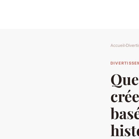
Accueil
›
Divert
DIVERTISS
Que
crée
bas
hist