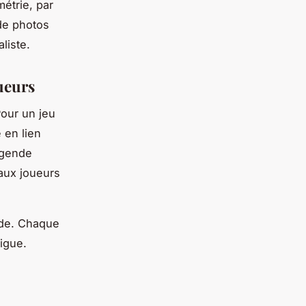
étrie, par
de photos
liste.
oueurs
Pour un jeu
 en lien
légende
 aux joueurs
ide. Chaque
rigue.