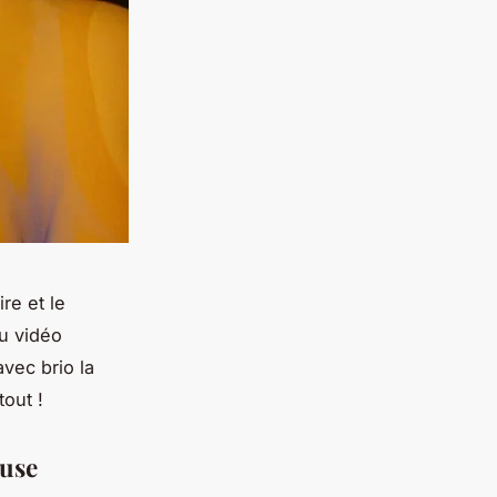
re et le
eu vidéo
vec brio la
out !
euse