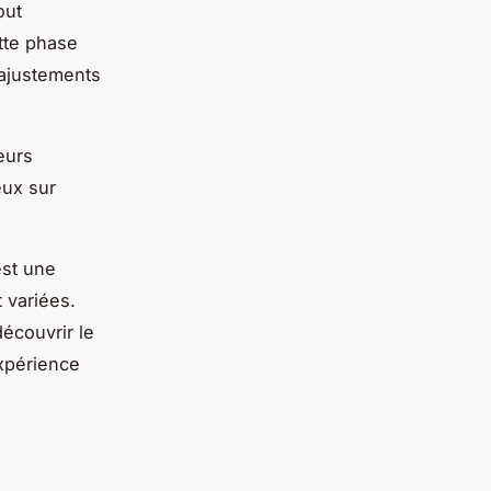
out
tte phase
 ajustements
eurs
eux sur
est une
 variées.
découvrir le
expérience