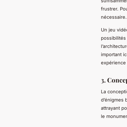
suffisamment
frustrer. Po
nécessaire.
Un jeu vidé
possibilités
l’architectu
important ic
expérience 
3. Conce
La concepti
d’énigmes b
attrayant po
le monument