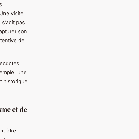
s
Une visite
 s’agit pas
capturer son
tentive de
anecdotes
xemple, une
t historique
sme et de
nt être