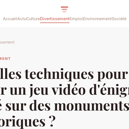
Accueil
Actu
Culture
Divertissement
Emploi
Environnement
Société
issement
EMENT
lles techniques pour
r un jeu vidéo d'éni
é sur des monument
oriques ?