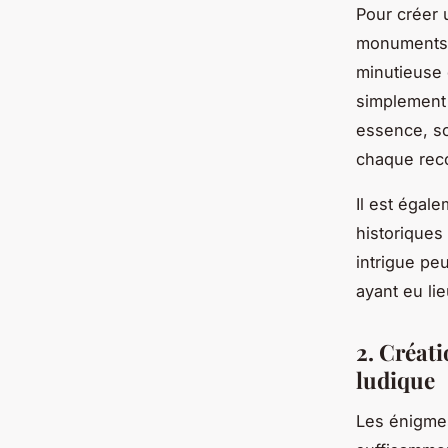
Pour créer 
monuments h
minutieuse d
simplement 
essence, so
chaque reco
Il est égal
historiques
intrigue pe
ayant eu li
2. Créat
ludique
Les énigmes