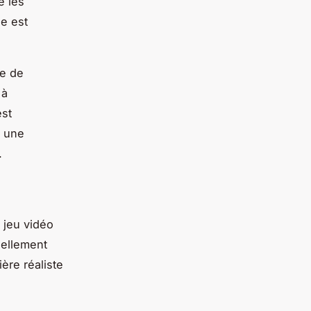
e les
ue est
de de
 à
est
s une
.
 jeu vidéo
uellement
ière réaliste