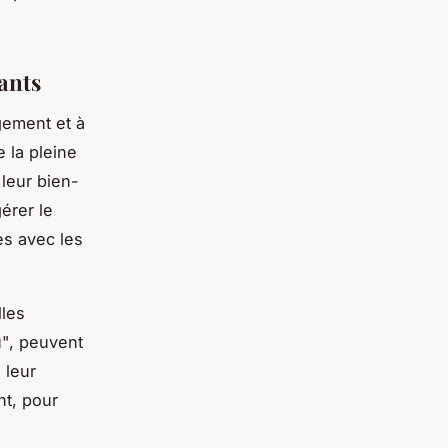
ants
gement et à
 la pleine
leur bien-
érer le
es avec les
lles
u", peuvent
 leur
nt, pour