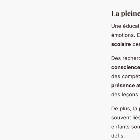
La pleine
Une éducat
émotions. En
scolaire
des
Des recherc
conscienc
des compéte
présence a
des leçons.
De plus, la 
souvent lié
enfants son
défis.