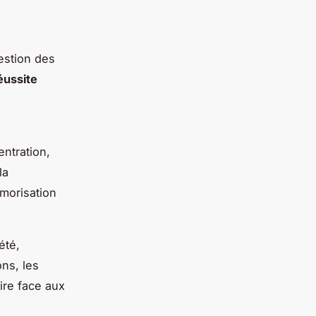
estion des
éussite
e
entration,
la
émorisation
été,
ons, les
ire face aux