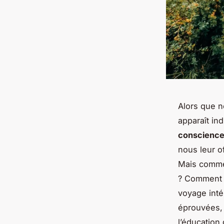
Alors que no
apparaît in
conscienc
nous leur o
Mais commen
? Comment l
voyage inté
éprouvées, 
l’éducation