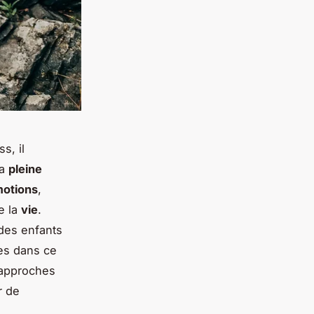
s, il
la
pleine
otions
,
e la
vie
.
 des enfants
es dans ce
 approches
r de