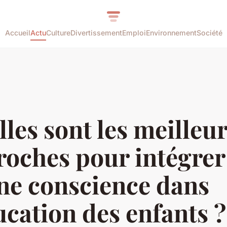
Accueil
Actu
Culture
Divertissement
Emploi
Environnement
Société
les sont les meilleu
oches pour intégrer
ne conscience dans
ucation des enfants ?