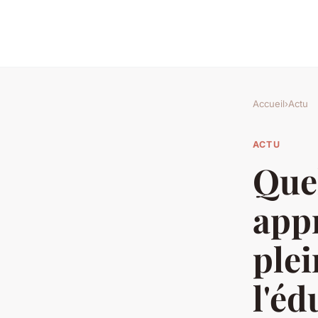
Accueil
›
Actu
ACTU
Quel
appr
plei
l'éd