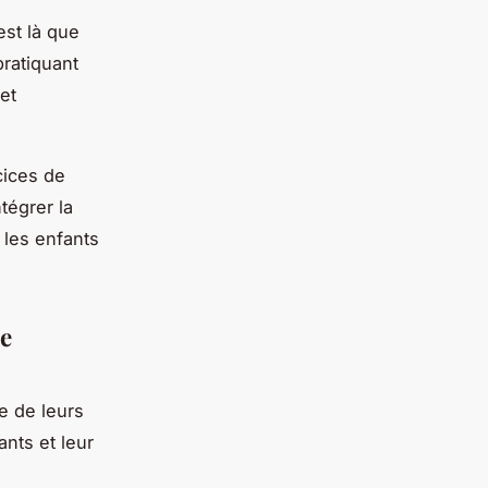
est là que
pratiquant
et
cices de
ntégrer la
 les enfants
ne
e de leurs
ants et leur