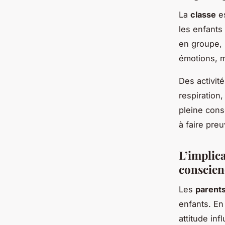
La
classe
es
les enfants
en groupe, 
émotions, m
Des activit
respiration,
pleine consc
à faire pre
L’implica
conscien
Les
parent
enfants. En
attitude in