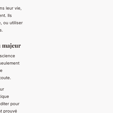
s leur vie,
nt. Ils
 ou utiliser
s.
eu majeur
nscience
 seulement
ie
coute.
eur
tique
iter pour
nt prouvé