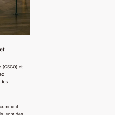
e
t
e (CSGO) et
ez
 des
e comment
is, sont des