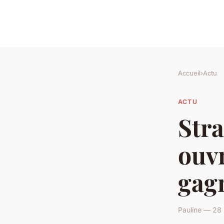
Accueil
›
Actu
ACTU
Stra
ouvr
gag
Pauline — 28