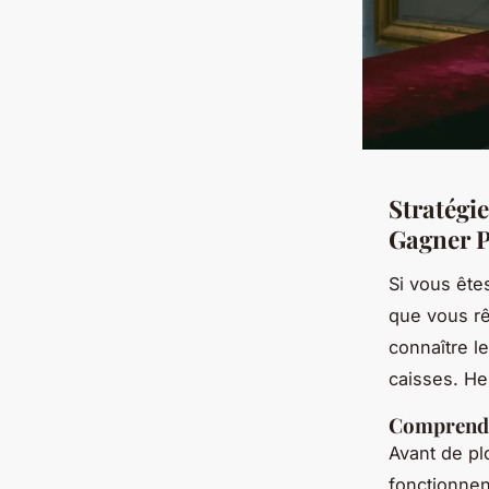
Stratégi
Gagner P
Si vous ête
que vous rê
connaître l
caisses. Her
Comprendr
Avant de pl
fonctionnen