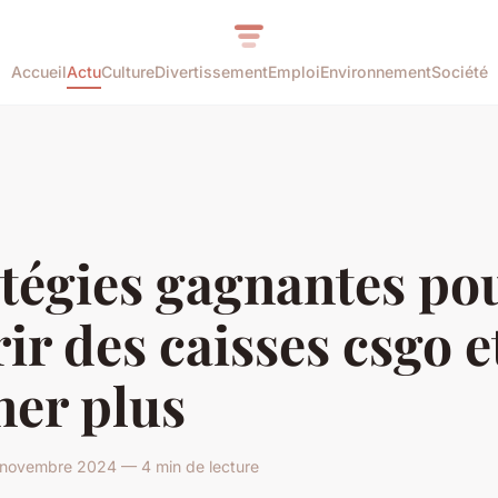
Accueil
Actu
Culture
Divertissement
Emploi
Environnement
Société
tégies gagnantes po
ir des caisses csgo e
ner plus
 novembre 2024 — 4 min de lecture