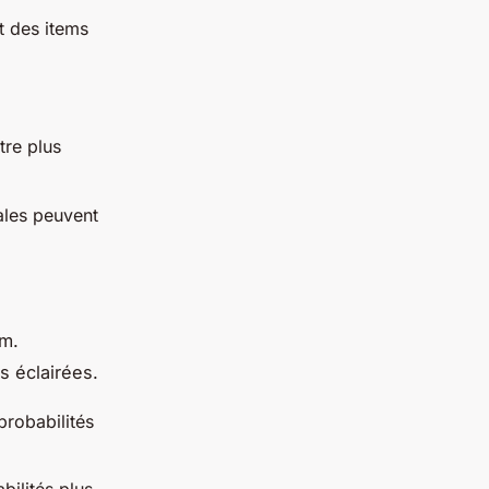
et des items
tre plus
ales peuvent
em.
s éclairées.
probabilités