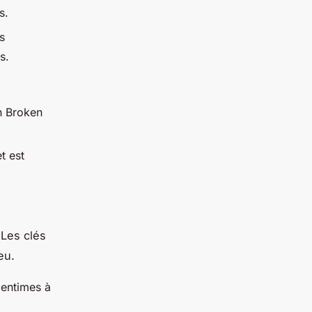
s.
s
s.
on Broken
t est
 Les clés
eu.
centimes à