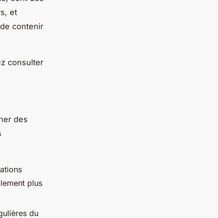
s, et
 de contenir
z consulter
ner des
s
ations
alement plus
gulières du