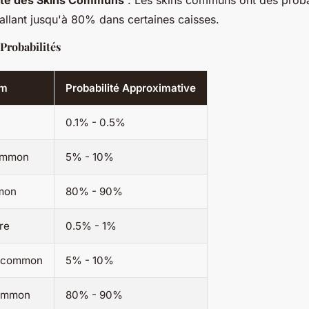
lité des Skins Communs
: Les skins communs ont des probab
 allant jusqu'à 80% dans certaines caisses.
Probabilités
em
Probabilité Approximative
0.1% - 0.5%
ommon
5% - 10%
mon
80% - 90%
re
0.5% - 1%
Uncommon
5% - 10%
Common
80% - 90%