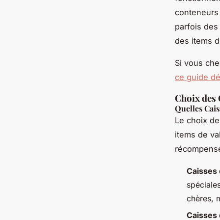
conteneurs 
parfois des
des items d
Si vous che
ce guide dét
Choix des 
Quelles Cais
Le choix de
items de va
récompenses
Caisses 
spéciales
chères, 
Caisses 