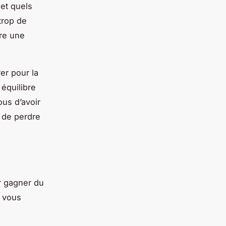
 et quels
trop de
tre une
er pour la
 équilibre
us d’avoir
a de perdre
r gagner du
e vous