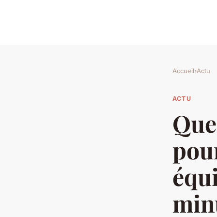
Accueil
›
Actu
ACTU
Quel
pour
équi
min