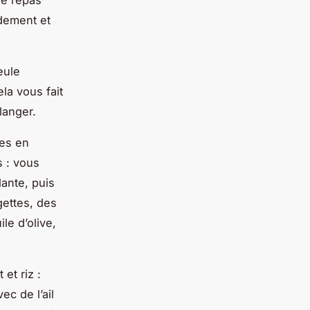
re repas
idement et
eule
la vous fait
langer.
ées en
 : vous
lante, puis
ettes, des
le d’olive,
et riz :
c de l’ail