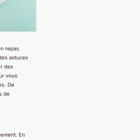
un repas
 des astuces
er des
our vous
es. De
es de
acement. En