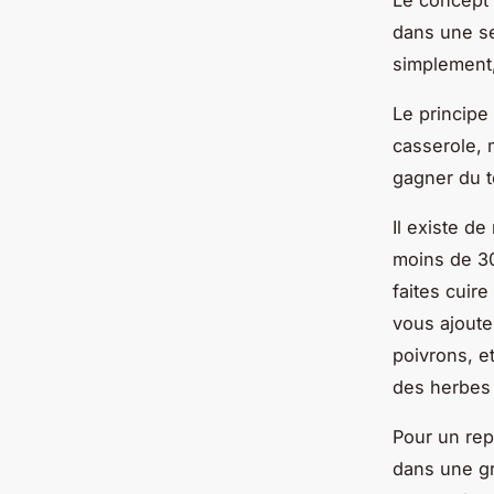
Le concept 
dans une se
simplement, 
Le principe
casserole, 
gagner du t
Il existe d
moins de 30
faites cuir
vous ajout
poivrons, et
des herbes 
Pour un rep
dans une gr