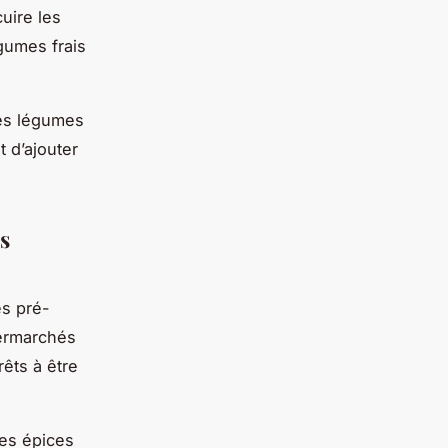
uire les
égumes frais
les légumes
t d’ajouter
s
es pré-
permarchés
êts à être
les épices