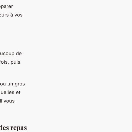
éparer
eurs à vos
aucoup de
ois, puis
 ou un gros
uelles et
Il vous
des repas