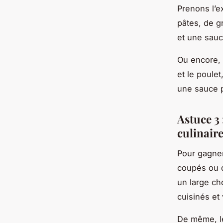
Prenons l’e
pâtes, de g
et une sauc
Ou encore, 
et le poulet
une sauce p
Astuce 3 
culinair
Pour gagner
coupés ou d
un large ch
cuisinés et
De même, le