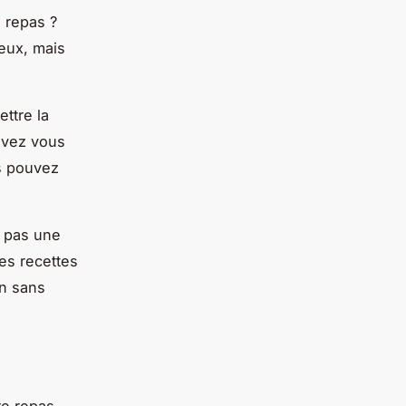
 repas ?
 eux, mais
ttre la
uvez vous
us pouvez
t pas une
es recettes
in sans