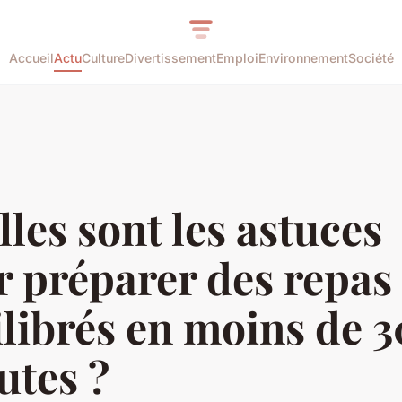
Accueil
Actu
Culture
Divertissement
Emploi
Environnement
Société
les sont les astuces
 préparer des repas
librés en moins de 3
utes ?