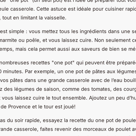
de "one pot" (un seul pot) est l’idée de préparer tout vot
ule casserole. Cette astuce est idéale pour cuisiner rap
tout en limitant la vaisselle.
 est simple : vous mettez tous les ingrédients dans une s
marmite ou poêle, et vous laissez cuire. Non seulement ce
emps, mais cela permet aussi aux saveurs de bien se mé
e nombreuses recettes "one pot" qui peuvent être prépar
 minutes. Par exemple, un one pot de pâtes aux légumes
e vos pâtes dans une grande casserole avec de l’eau bouil
ez des légumes de saison, comme des tomates, des courg
 vous laissez cuire le tout ensemble. Ajoutez un peu d’hui
de Provence et le tour est joué!
as du soir rapide, essayez la recette du one pot de poulet 
ande casserole, faites revenir des morceaux de poulet ave